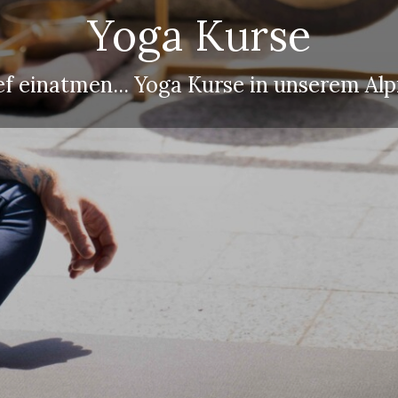
Yoga Kurse
ef einatmen... Yoga Kurse in unserem Al
hsene
r