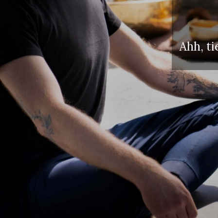
Ahh, ti
Erwac
Kinde