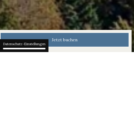
Jetzt buchen
Datenschutz-Einstellungen
Bürgenstock Alpine Spa
Mitgliedschaft
Geniessen Sie etwas Besonderes an jedem Tag des
Jahres mit einer Mitgliedschaft im "World's Best Hotel
Spa". Bekannt für das beeindruckende Design, wird
diese exklusive Oase Ihr persönlicher Rückzugsort
hoch über dem Vierwaldstättersee. Fünf Pools,