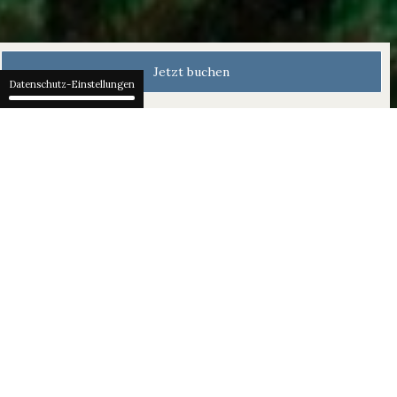
Jetzt buchen
Datenschutz-Einstellungen
Einkaufen im Paradies
500 Meter über dem
Vierwaldstättersee bieten wir ein
exklusives Einkaufserlebnis.
Besuchen Sie unsere Alpine Spa
Boutique für stilvolle Bademode und
modische Freizeitkleidung. Die