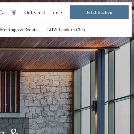
Gift Card
de
Jetzt buchen
Meetings & Events
LHW Leaders Club
a &