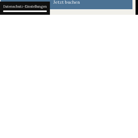
Jetzt buchen
Datenschutz-Einstellungen
Eine WUNDERvolle Auszeit
für die ganze Familie
Die Augen Ihrer Kinder werden
leuchten, wenn sie mit der
Bürgenstock Bahn 500 Meter nach
oben fahren, dem Ausgangspunkt für
viele wunderbare Abenteuer für die
ganze Familie. Die Schatzsuche
"Treasure Hunt" führt Sie auf einer
aufregenden Tour durch unser 60