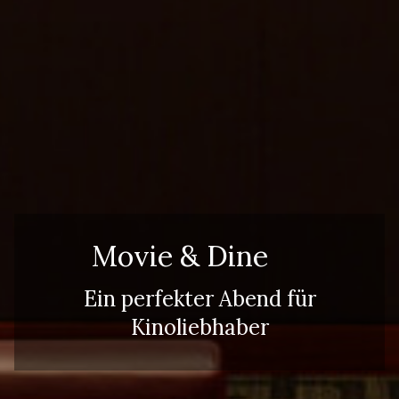
Erwachsene
Erwachsene
Kinder
Kinder
Movie & Dine
Ein perfekter Abend für
Kinoliebhaber