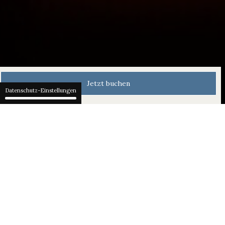
Jetzt buchen
Datenschutz-Einstellungen
Ein genussvoller Abend
Starten Sie Ihren Abend mit einem
raffinierten 3-Gang Menü im
Verbena by Christian Scharrer, bevor
Sie es sich anschliessend im