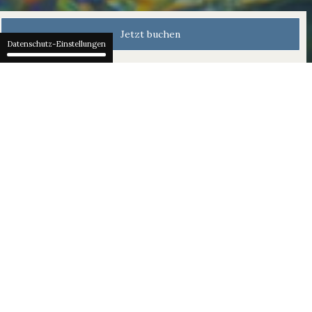
Jetzt buchen
Datenschutz-Einstellungen
Waldhotel Spa Weekday
Offer
Gönnen Sie sich eine wohltuende
Auszeit inmitten der Natur – mit
unserem limitierten
Wochentagsangebot. Erleben Sie die
kraftvolle Wirkung von unseren
'Hydrothermal Journeys' und spüren