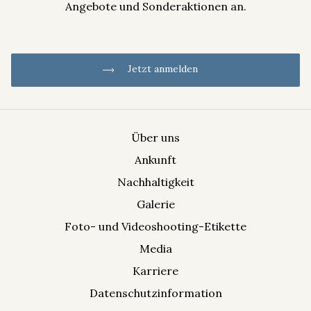
Angebote und Sonderaktionen an.
Jetzt anmelden
Über uns
Ankunft
Informationen zur Verarbeitung Ihrer Daten finden Sie in der
Nachhaltigkeit
Datenschutzinformation
.
Galerie
Foto- und Videoshooting-Etikette
Media
Karriere
Datenschutzinformation