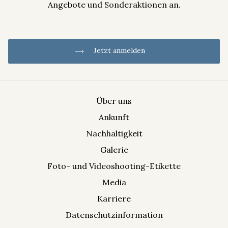
Angebote und Sonderaktionen an.
Jetzt anmelden
Über uns
Ankunft
Informationen zur Verarbeitung Ihrer Daten finden Sie in der
Nachhaltigkeit
Datenschutzinformation
.
Galerie
Foto- und Videoshooting-Etikette
Media
Karriere
Datenschutzinformation